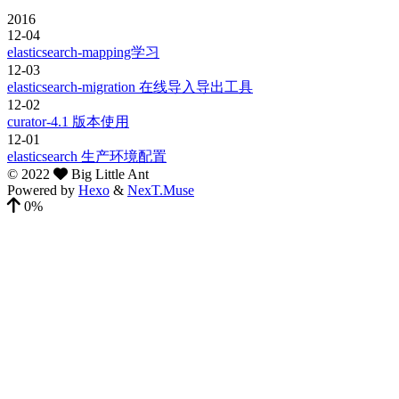
2016
12-04
elasticsearch-mapping学习
12-03
elasticsearch-migration 在线导入导出工具
12-02
curator-4.1 版本使用
12-01
elasticsearch 生产环境配置
©
2022
Big Little Ant
Powered by
Hexo
&
NexT.Muse
0%