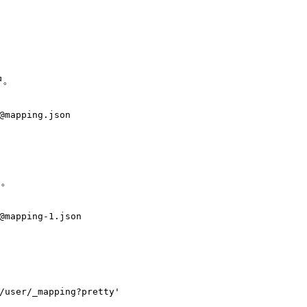
中。
@mapping.json
中。
@mapping-1.json
/user/_mapping?pretty'