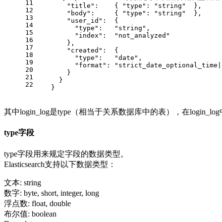
11
"title"
:
{
"type"
:
"string"
}
,
12
"body"
:
{
"type"
:
"string"
}
,
13
"user_id"
:
{
14
"type"
:
"string"
,
15
"index"
:
"not_analyzed"
16
}
,
17
"created"
:
{
18
"type"
:
"date"
,
19
"format"
:
"strict_date_optional_time|
20
}
21
}
22
}
其中login_log是type（相当于关系数据库中的表），在login_log中
type字段
type字段用来规定字段的数据类型。
Elasticsearch支持以下数据类型：
文本: string
数字: byte, short, integer, long
浮点数: float, double
布尔值: boolean