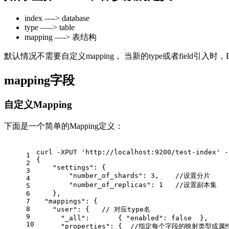
index —-> database
type —–> table
mapping —-> 表结构
默认情况不需要自定义mapping， 当新的type或者field引入时
mapping字段
自定义Mapping
下面是一个简单的Mapping定义：
curl -XPUT 'http
:
//localhost:9200/test-index' -
1
{
2
"settings"
:
{
3
"number_of_shards"
:
3
,
//设置分片
4
"number_of_replicas"
:
1
//设置副本集
5
6
}
,
7
"mappings"
:
{
8
"user"
:
{
// 对应type名
9
"_all"
:
{
"enabled"
:
false
}
,
10
"properties"
:
{
//指定每个字段的映射类型或属