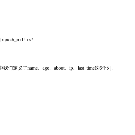
|epoch_millis"
我们定义了name、age、about、ip、last_time这6个列。