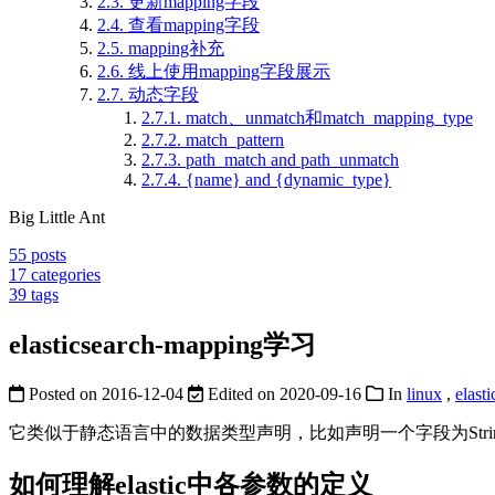
2.3.
更新mapping字段
2.4.
查看mapping字段
2.5.
mapping补充
2.6.
线上使用mapping字段展示
2.7.
动态字段
2.7.1.
match、unmatch和match_mapping_type
2.7.2.
match_pattern
2.7.3.
path_match and path_unmatch
2.7.4.
{name} and {dynamic_type}
Big Little Ant
55
posts
17
categories
39
tags
elasticsearch-mapping学习
Posted on
2016-12-04
Edited on
2020-09-16
In
linux
,
elasti
它类似于静态语言中的数据类型声明，比如声明一个字段为String， 
如何理解elastic中各参数的定义