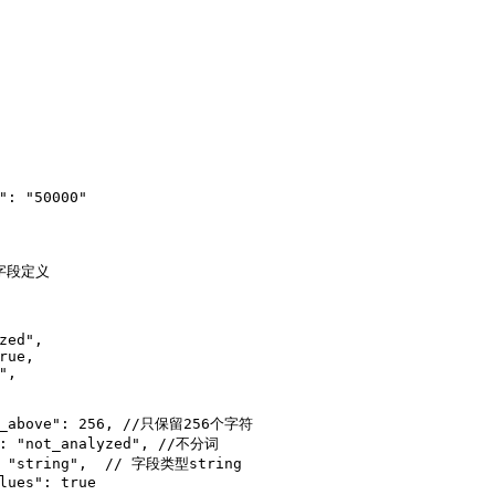
"
:
"50000"
字段定义
zed"
,
rue
,
"
,
_above"
:
256
,
//只保留256个字符
:
"not_analyzed"
,
//不分词
"string"
,
// 字段类型string
lues"
:
true