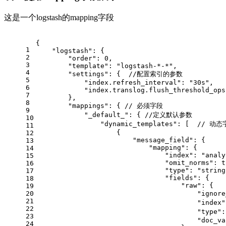
这是一个logstash的mapping字段
{
1
"logstash"
:
{
2
"order"
:
0
,
3
"template"
:
"logstash-*-*"
,
4
"settings"
:
{
//配置索引的参数
5
"index.refresh_interval"
:
"30s"
,
6
"index.translog.flush_threshold_ops
7
}
,
8
"mappings"
:
{
// 必须字段
9
"_default_"
:
{
//定义默认参数
10
"dynamic_templates"
:
[
// 动态
11
{
12
"message_field"
:
{
13
"mapping"
:
{
14
"index"
:
"analy
15
"omit_norms"
:
t
16
"type"
:
"string
17
"fields"
:
{
18
"raw"
:
{
19
20
"ignore
21
"index"
22
"type"
:
23
"doc_va
24