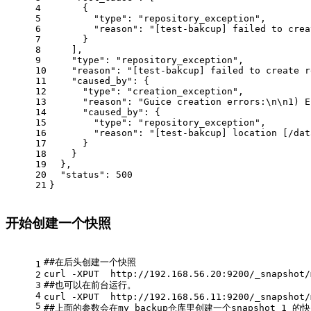
4
      {
5
        "type": "repository_exception",
6
        "reason": "[test-bakcup] failed to crea
7
      }
8
    ],
9
    "type": "repository_exception",
10
    "reason": "[test-bakcup] failed to create r
11
    "caused_by": {
12
      "type": "creation_exception",
13
      "reason": "Guice creation errors:\n\n1) E
14
      "caused_by": {
15
        "type": "repository_exception",
16
        "reason": "[test-bakcup] location [/dat
17
      }
18
    }
19
  },
20
  "status": 500
21
}
开始创建一个快照
#
#在后头创建一个快照
1
curl -XPUT  http://192.168.56.20:9200/_snapshot/
2
3
#
#也可以在前台运行。
4
curl -XPUT  http://192.168.56.11:9200/_snapshot/
5
#
#上面的参数会在my_backup仓库里创建一个snapshot_1 的