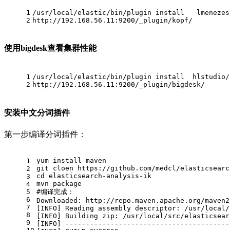
1
/usr/local/elastic/bin/plugin install   lmenezes
2
http://192.168.56.11:9200/_plugin/kopf/
使用bigdesk查看集群性能
1
/usr/local/elastic/bin/plugin install  hlstudio/
2
http://192.168.56.11:9200/_plugin/bigdesk/
安装中文分词插件
第一步编译分词插件：
yum install maven
1
git cloen https://github.com/medcl/elasticsearc
2
cd elasticsearch-analysis-ik
3
mvn package
4
5
#
编译完成：
6
Downloaded: http://repo.maven.apache.org/maven2
7
[INFO] Reading assembly descriptor: /usr/local/
8
[INFO] Building zip: /usr/local/src/elasticsear
9
[INFO] ----------------------------------------