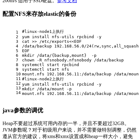
200m/s 适用于SSD硬盘。
参考文档
配置NFS来存放elastic的备份
#
linux-node1上执行
1
2
yum install nfs-utils rpcbind -y
3
cat >> /etc/exports<<EOF
4
/data/backup 192.168.56.0/24(rw,sync,all_squash
5
EOF
6
mkdir /data/{backup,mount}  -p
7
chown -R nfsnobody.nfsnobody /data/backup
8
systemctl start rpcbind
9
systemctl start nfs
10
mount.nfs 192.168.56.11:/data/backup /data/moun
11
#
linux-node2上执行
12
yum install nfs-utils rpcbind -y
13
mkdir /data/mount -p
14
mount.nfs 192.168.56.11:/data/backup /data/moun
java参数的调优
Heap不要超过系统可用内存的一半，并且不要超过32GB。
JVM参数呢？对于初级用户来说，并不需要做特别调整，仍然
遵从官方的建议，将xms和xmx设置成和heap一样大小，避免