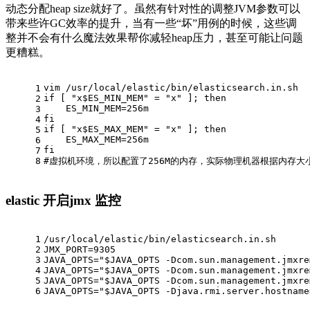
动态分配heap size就好了。虽然有针对性的调整JVM参数可以
带来些许GC效率的提升，当有一些“坏”用例的时候，这些调
整并不会有什么魔法效果帮你减轻heap压力，甚至可能让问题
更糟糕。
vim /usr/local/elastic/bin/elasticsearch.in.sh
1
if [ "x$ES_MIN_MEM" = "x" ]; then
2
    ES_MIN_MEM=256m
3
fi
4
if [ "x$ES_MAX_MEM" = "x" ]; then
5
    ES_MAX_MEM=256m
6
fi
7
8
#
虚拟机环境，所以配置了256M的内存，实际物理机器根据内存大
elastic 开启jmx 监控
1
/usr/local/elastic/bin/elasticsearch.in.sh
2
JMX_PORT=9305
3
JAVA_OPTS="$JAVA_OPTS -Dcom.sun.management.jmxre
4
JAVA_OPTS="$JAVA_OPTS -Dcom.sun.management.jmxre
5
JAVA_OPTS="$JAVA_OPTS -Dcom.sun.management.jmxre
6
JAVA_OPTS="$JAVA_OPTS -Djava.rmi.server.hostname