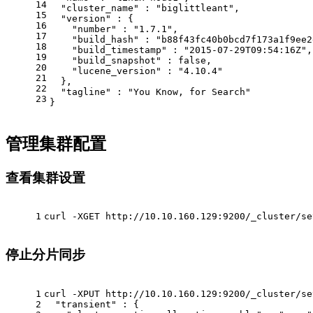
14
  "cluster_name" : "biglittleant",
15
  "version" : {
16
    "number" : "1.7.1",
17
    "build_hash" : "b88f43fc40b0bcd7f173a1f9ee2
18
    "build_timestamp" : "2015-07-29T09:54:16Z",
19
    "build_snapshot" : false,
20
    "lucene_version" : "4.10.4"
21
  },
22
  "tagline" : "You Know, for Search"
23
}
管理集群配置
查看集群设置
1
curl -XGET http://10.10.160.129:9200/_cluster/se
停止分片同步
1
curl -XPUT http://10.10.160.129:9200/_cluster/se
2
  "transient" : {