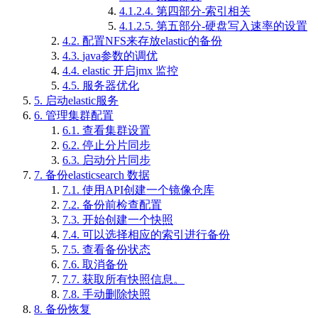
4.1.2.4.
第四部分-索引相关
4.1.2.5.
第五部分-硬盘写入速率的设置
4.2.
配置NFS来存放elastic的备份
4.3.
java参数的调优
4.4.
elastic 开启jmx 监控
4.5.
服务器优化
5.
启动elastic服务
6.
管理集群配置
6.1.
查看集群设置
6.2.
停止分片同步
6.3.
启动分片同步
7.
备份elasticsearch 数据
7.1.
使用API创建一个镜像仓库
7.2.
备份前检查配置
7.3.
开始创建一个快照
7.4.
可以选择相应的索引进行备份
7.5.
查看备份状态
7.6.
取消备份
7.7.
获取所有快照信息。
7.8.
手动删除快照
8.
备份恢复