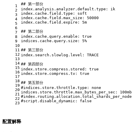
#
# 第一部分
1
index.analysis.analyzer.default.type: ik
2
index.cache.field.type: soft
3
index.cache.field.max_size: 50000
4
index.cache.field.expire: 5m
5
6
#
# 第二部分
7
index.cache.query.enable: true
8
indices.cache.query.size: 5%
9
10
11
#
# 第三部分
12
index.search.slowlog.level: TRACE
13
14
#
# 第四部分
15
index.store.compress.stored: true
16
index.store.compress.tv: true
17
18
#
# 第五部分
19
#
indices.store.throttle.type: none
20
indices.store.throttle.max_bytes_per_sec: 100mb
21
#
index.routing.allocation.total_shards_per_node
22
#
script.disable_dynamic: 
false
23
配置解释