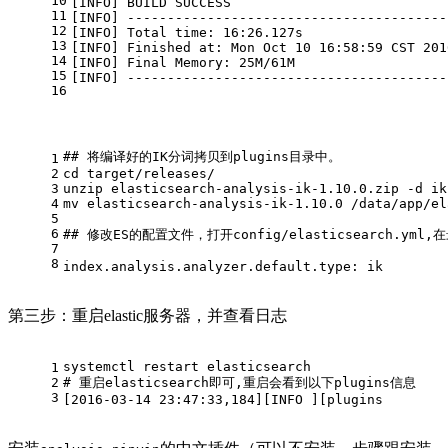
10
[INFO] BUILD SUCCESS
11
[INFO] ----------------------------------------
12
[INFO] Total time: 16:26.127s
13
[INFO] Finished at: Mon Oct 10 16:58:59 CST 201
14
[INFO] Final Memory: 25M/61M
15
[INFO] ----------------------------------------
16
#
# 将编译好的IK分词拷贝到plugins目录中。
1
2
cd target/releases/
3
unzip elasticsearch-analysis-ik-1.10.0.zip -d ik
4
mv elasticsearch-analysis-ik-1.10.0 /data/app/el
5
6
#
# 修改ES的配置文件，打开config/elasticsearch.yml
7
8
index.analysis.analyzer.default.type: ik
第三步：重启elastic服务器，并查看日志
systemctl restart elasticsearch
1
2
# 
重启elasticsearch即可,重启会看到以下plugins信息
3
[2016-03-14 23:47:33,184][INFO ][plugins        