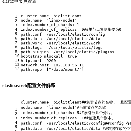
elastic单节点配置
cluster.name: biglittleant
1
node.name: "linux-node1"
2
index.number_of_shards: 1
3
4
index.number_of_replicas: 0##单节点复制集要为0
5
path.conf: /usr/local/elastic/config
6
path.data: /usr/local/elastic/data
7
path.work: /usr/local/elastic/work
8
path.logs:  /usr/local/elastic/logs
9
path.plugins: /usr/local/elastic/plugins
10
bootstrap.mlockall: true
11
http.port: 9200
12
network.host: 192.168.56.11
13
path.repo: ["/data/mount/"]
elasticsearch配置文件解释
cluster.name: biglittleant##集群节点的名称，一
node.name: "linux-node1"#当前节点的名称
1
index.number_of_shards: 5##索引分几个分片。
2
3
index.number_of_replicas: 1##创建几个副本。
4
path.conf: /usr/local/elastic/config##config
5
path.data: /usr/local/elastic/data ##数据存放的