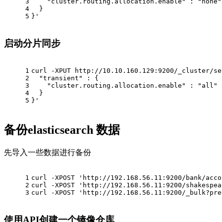
3
    "cluster.routing.allocation.enable" : "none"
4
  }
5
}'
启动分片同步
1
curl -XPUT http://10.10.160.129:9200/_cluster/se
2
  "transient" : {
3
    "cluster.routing.allocation.enable" : "all"
4
  }
5
}'
备份elasticsearch 数据
先导入一些数据进行备份
1
curl -XPOST 'http://192.168.56.11:9200/bank/acco
2
curl -XPOST 'http://192.168.56.11:9200/shakespea
3
curl -XPOST 'http://192.168.56.11:9200/_bulk?pre
使用API创建一个镜像仓库