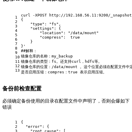
curl -XPOST http://192.168.56.11:9200/_snapshot
1
{
2
    "type": "fs",
3
    "settings": {
4
        "location": "/data/mount"
5
        "compress":  true
6
    }
7
}'
8
##解释：
9
镜像仓库的名称：my_backup
10
11
镜像仓库的类型：fs。还支持curl，hdfs等。
12
镜像仓库的位置：/data/mount 。这个位置必须在配置文件中
13
是否启用压缩：compres：true 表示启用压缩。
备份前检查配置
必须确定备份使用的目录在配置文件中声明了，否则会爆如下
错误
1
{
2
  "error": {
3
    "root_cause": [