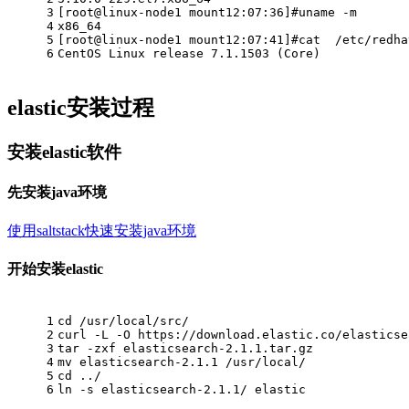
3
[root@linux-node1 mount12:07:36]#uname -m
4
x86_64
5
[root@linux-node1 mount12:07:41]#cat  /etc/redha
6
CentOS Linux release 7.1.1503 (Core)
elastic安装过程
安装elastic软件
先安装java环境
使用saltstack快速安装java环境
开始安装elastic
1
cd /usr/local/src/
2
curl -L -O https://download.elastic.co/elasticse
3
tar -zxf elasticsearch-2.1.1.tar.gz
4
mv elasticsearch-2.1.1 /usr/local/
5
cd ../
6
ln -s elasticsearch-2.1.1/ elastic