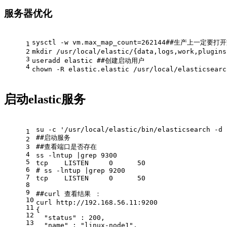
服务器优化
sysctl -w vm.max_map_count=262144##生产上一定
1
2
mkdir /usr/local/elastic/{data,logs,work,plu
3
useradd elastic ##创建启动用户
4
chown -R elastic.elastic /usr/local/elasticsearc
启动elastic服务
su -c '/usr/local/elastic/bin/elasticsearch -d 
1
##启动服务
2
3
##查看端口是否存在
4
ss -lntup |grep 9300
5
tcp    LISTEN     0      50                    
6
# ss -lntup |grep 9200
7
tcp    LISTEN     0      50                    
8
9
##curl 查看结果 ：
10
curl http://192.168.56.11:9200
11
{
12
  "status" : 200,
13
  "name" : "linux-node1",