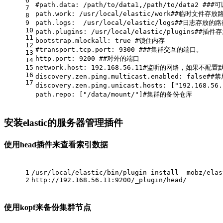
6
#path.data: /path/to/data1,/path/to/data2 
7
path.work: /usr/local/elastic/work##临时文件存放
8
9
path.logs:  /usr/local/elastic/logs##日志存放的
10
path.plugins: /usr/local/elastic/plugins##插
11
bootstrap.mlockall: true #锁住内存
12
#transport.tcp.port: 9300 ###集群交互的端口。
13
http.port: 9200 ##对外的端口
14
15
network.host: 192.168.56.11#监听的网络，如果不配置默
16
discovery.zen.ping.multicast.enabled: false#
17
discovery.zen.ping.unicast.hosts: ["192.168.
path.repo: ["/data/mount/"]#集群的备份仓库
安装elastic的服务器管理插件
使用head插件来查看索引数据
1
/usr/local/elastic/bin/plugin install  mobz/elas
2
http://192.168.56.11:9200/_plugin/head/
使用kopf来备份集群节点