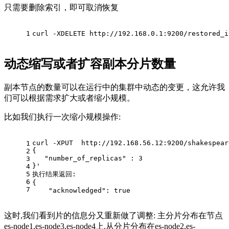
只需要删除索引，即可取消恢复
1
curl -XDELETE http://192.168.0.1:9200/restored_i
动态缩写或者扩容副本分片数量
副本节点的数量可以在运行中的集群中动态的变更，这允许我
们可以根据需求扩大或者缩小规模。
比如我们执行一次缩小规模操作:
curl -XPUT  http://192.168.56.12:9200/shakespear
1
{
2
   "number_of_replicas" : 3
3
}'
4
5
执行结果返回:
6
{
7
    "acknowledged": true
这时,我们看到片的信息分又重新做了调整: 主分片分布在节点
es-node1,es-node3,es-node4上.从分片分布在es-node2,es-