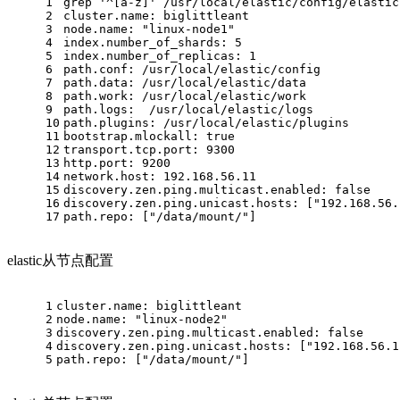
1
grep '^[a-z]' /usr/local/elastic/config/elastic
2
cluster.name: biglittleant
3
node.name: "linux-node1"
4
index.number_of_shards: 5
5
index.number_of_replicas: 1
6
path.conf: /usr/local/elastic/config
7
path.data: /usr/local/elastic/data
8
path.work: /usr/local/elastic/work
9
path.logs:  /usr/local/elastic/logs
10
path.plugins: /usr/local/elastic/plugins
11
bootstrap.mlockall: true
12
transport.tcp.port: 9300
13
http.port: 9200
14
network.host: 192.168.56.11
15
discovery.zen.ping.multicast.enabled: false
16
discovery.zen.ping.unicast.hosts: ["192.168.56.
17
path.repo: ["/data/mount/"]
elastic从节点配置
1
cluster.name: biglittleant
2
node.name: "linux-node2"
3
discovery.zen.ping.multicast.enabled: false
4
discovery.zen.ping.unicast.hosts: ["192.168.56.1
5
path.repo: ["/data/mount/"]