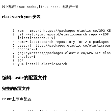
以上配置linux-node1,linux-node2 都执行一遍
elasticsearch yum 安装
1
rpm --import https://packages.elastic.co/GPG-KE
2
cat >/etc/yum.repos.d/elasticsearch.repo <<EOF
3
[elasticsearch-2.x]
4
name=Elasticsearch repository for 2.x packages
5
baseurl=https://packages.elastic.co/elasticsear
6
gpgcheck=1
7
gpgkey=https://packages.elastic.co/GPG-KEY-elas
8
enabled=1
9
EOF
10
yum install elasticsearch
编辑elastic的配置文件
完整的配置文件
elastic主节点配置