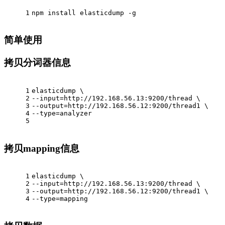
1
npm install elasticdump -g
简单使用
拷贝分词器信息
1
elasticdump \
2
--input=http://192.168.56.13:9200/thread \
3
--output=http://192.168.56.12:9200/thread1 \
4
--type=analyzer
5
拷贝mapping信息
1
elasticdump \
2
--input=http://192.168.56.13:9200/thread \
3
--output=http://192.168.56.12:9200/thread1 \
4
--type=mapping