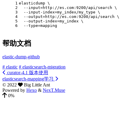
1
elasticdump \
2
  --input=http://es.com:9200/api/search \
3
  --input-index=my_index/my_type \
4
  --output=http://es.com:9200/api/search \
5
  --output-index=my_index \
6
  --type=mapping
帮助文档
elastic-dump-github
# elastic
# elasticsearch-migration
curator-4.1 版本使用
elasticsearch-mapping学习
©
2022
Big Little Ant
Powered by
Hexo
&
NexT.Muse
0%