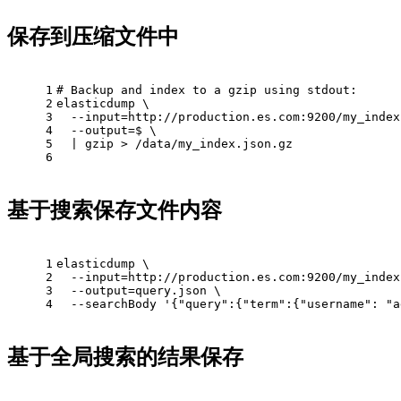
保存到压缩文件中
1
# 
Backup and index to a gzip using stdout:
2
elasticdump \
3
  --input=http://production.es.com:9200/my_index
4
  --output=$ \
5
  | gzip > /data/my_index.json.gz
6
基于搜索保存文件内容
1
elasticdump \
2
  --input=http://production.es.com:9200/my_index
3
  --output=query.json \
4
  --searchBody '{"query":{"term":{"username": "a
基于全局搜索的结果保存