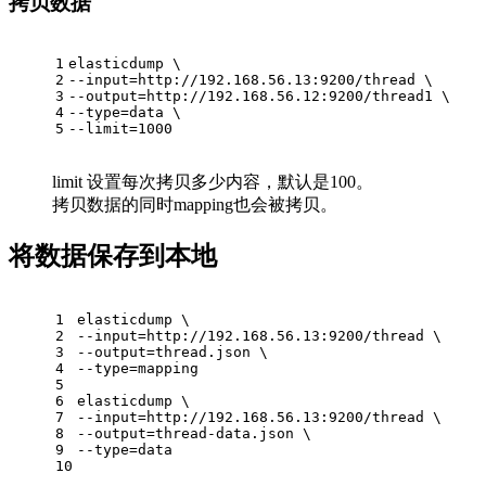
拷贝数据
1
elasticdump \
2
--input=http://192.168.56.13:9200/thread \
3
--output=http://192.168.56.12:9200/thread1 \
4
--type=data \
5
--limit=1000
limit 设置每次拷贝多少内容，默认是100。
拷贝数据的同时mapping也会被拷贝。
将数据保存到本地
1
elasticdump \
2
--input=http://192.168.56.13:9200/thread \
3
--output=thread.json \
4
--type=mapping
5
6
elasticdump \
7
--input=http://192.168.56.13:9200/thread \
8
--output=thread-data.json \
9
--type=data
10