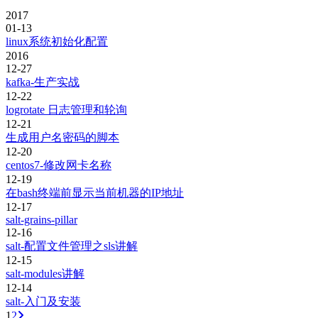
2017
01-13
linux系统初始化配置
2016
12-27
kafka-生产实战
12-22
logrotate 日志管理和轮询
12-21
生成用户名密码的脚本
12-20
centos7-修改网卡名称
12-19
在bash终端前显示当前机器的IP地址
12-17
salt-grains-pillar
12-16
salt-配置文件管理之sls讲解
12-15
salt-modules讲解
12-14
salt-入门及安装
1
2