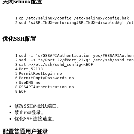
关闭selinux配置
1
cp
 /etc/selinux/config /etc/selinux/config.bak
2
sed 
's#SELINUX=enforcing#SELINUX=disabled#g'
 /et
优化SSH配置
1
sed -i 
's/GSSAPIAuthentication yes/#GSSAPIAuthen
2
sed  -i 
"s/Port 22/#Port 22/g"
 /etc/ssh/sshd_con
3
cat
 >>/etc/ssh/sshd_config<<
EOF
4
Port 52113
5
PermitRootLogin no
6
PermitEmptyPasswords no
7
UseDNS no
8
GSSAPIAuthentication no
9
EOF
修改SSH的默认端口。
禁止root登录。
优化SSH连接速度。
配置普通用户登录