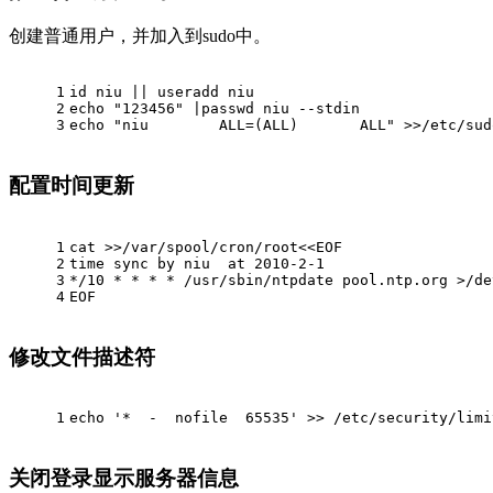
创建普通用户，并加入到sudo中。
1
id
 niu || useradd niu
2
echo
"123456"
 |passwd niu --stdin
3
echo
"niu        ALL=(ALL)       ALL"
 >>/etc/sud
配置时间更新
1
cat
 >>/var/spool/cron/root<<
EOF
2
time sync by niu  at 2010-2-1
3
*/10 * * * * /usr/sbin/ntpdate pool.ntp.org >/de
4
EOF
修改文件描述符
1
echo
'*  -  nofile  65535'
 >> /etc/security/limi
关闭登录显示服务器信息