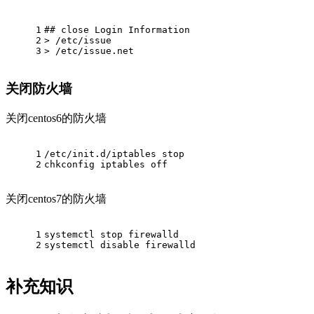
1
## close Login Information
2
> /etc/issue
3
> /etc/issue.net
关闭防火墙
关闭centos6的防火墙
1
/etc/init.d/iptables stop
2
chkconfig iptables off
关闭centos7的防火墙
1
systemctl stop firewalld
2
systemctl 
disable
 firewalld
补充知识