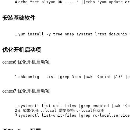
4
echo
"set aliyun OK ....."
 ||
echo
"yum update er
安装基础软件
1
yum install -y tree nmap sysstat lrzsz dos2unix 
优化开机启动项
centos6 优化开机启动项
1
chkconfig --list |grep 3:on |awk 
'{print $1}'
 |e
centos7 优化开机启动项
systemctl list-unit-files |grep enabled |awk 
'{p
1
2
# 如果使用rc.local 需要坚持rc-local启动项
3
systemctl list-unit-files |grep rc-local.service